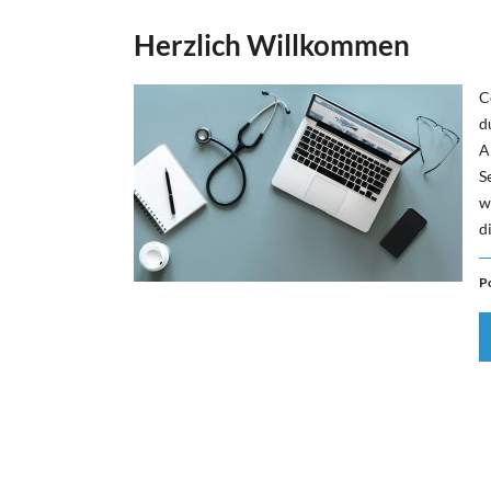
Herzlich Willkommen
C
d
A
S
w
d
P