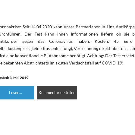
oronakrise: Seit 14.04.2020 kann unser Partnerlabor in Linz Antikörpe
urchführen. Der Test kann ihnen Informationen liefern ob sie be
ntikörper gegen das Coronavirus haben. Kosten: 45 Eur
elbstkostenpreis (keine Kassenleistung), Verrechnung direkt über das Lab
ird eine konventionelle Blutabnahme benötigt. Achtung: Der Test ersetzt
ie bekannten Abstrichtests im akuten Verdachtsfall auf COVID-19!
osted: 3. Mai 2019
Lesen...
Kommentar erstellen